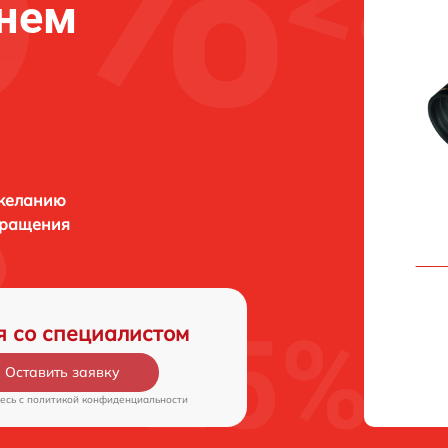
жнем
 желанию
бращения
я со специалистом
Оставить заявку
есь c
политикой конфиденциальности