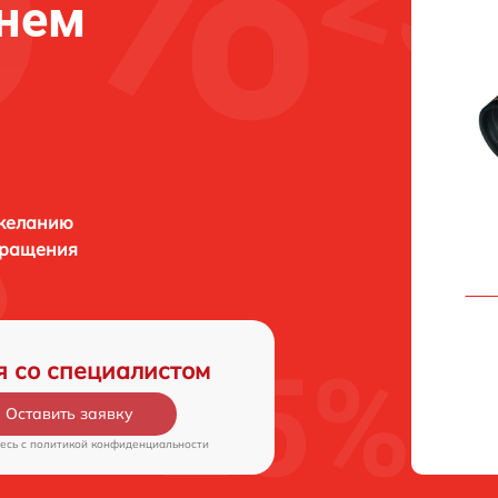
жнем
 желанию
бращения
я со специалистом
Оставить заявку
есь c
политикой конфиденциальности